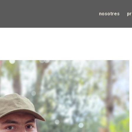
nosotres
p